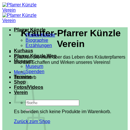
Zum
Inhalt
springen
Pfarrer Künzle
Kräuter-Pfarrer Künzle
Pfarrer Künzle
Biographie
Verein
Erzählungen
Kurhaus
Pfarrer Künzle Weg
Erfahren Sie mehr über das Leben des Kräuterpfarrers
Museum
und das Schaffen und Wirken unseres Vereins!
Museum
Spenden
Menü
Termine
Warenkorb
Shop
Fotos/Videos
Verein
Suchen
nach:
Es befinden sich keine Produkte im Warenkorb.
Zurück zum Shop