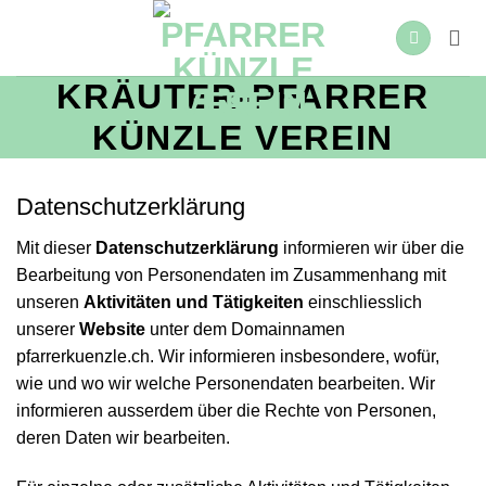
Zum
Inhalt
springen
KRÄUTER-PFARRER
KÜNZLE VEREIN
Daten­schutz­erklärung
Mit dieser
Daten­schutz­erklärung
informieren wir über die
Bearbeitung von Personen­daten im Zusammen­hang mit
unseren
Aktivitäten und Tätigkeiten
einschliesslich
unserer
Website
unter dem Domain­namen
pfarrerkuenzle.ch
. Wir informieren insbesondere, wofür,
wie und wo wir welche Personen­daten bearbeiten. Wir
informieren ausserdem über die Rechte von Personen,
deren Daten wir bearbeiten.