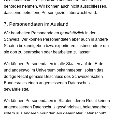
behörden nehmen. Wir können auch nicht ausschliessen,
dass eine betroffene Person gezielt überwacht wird.
7. Personen­daten im Ausland
Wir bearbeiten Personen­daten
grundsätzlich
in der
Schweiz. Wir können Personen­daten aber auch in andere
Staaten bekanntgeben bzw. expor­tieren, ins­besondere um
sie dort zu bear­beiten oder bear­beiten zu lassen.
Wir können Personen­daten in alle
Staaten auf der Erde
und anderswo im
Universum
bekanntgeben, sofern das
dortige Recht gemäss
Beschluss des Schwei­zerischen
Bundes­rates
einen angemessenen Daten­schutz
gewährleistet.
Wir können Personen­daten in Staaten, deren Recht keinen
angemessenen Daten­schutz gewähr­leistet, bekannt­geben,
sofern aus anderen Gründen ein geeigneter Daten­schutz