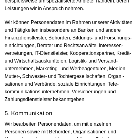
beispielsweise um speziali­sierte Anbieter handeln, deren
Leistungen wir in Anspruch nehmen.
Wir können Personen­daten im Rahmen unserer Aktivi­täten
und Tätig­keiten insbesondere an Banken und andere
Finanz­dienstleister, Behörden, Bildungs- und Forschungs­
einrichtungen, Berater und Rechts­anwälte, Interessen­
vertretungen, IT-Dienst­leister, Kooperations­partner, Kredit-
und Wirtschafts­auskunfteien, Logistik- und Versand­
unternehmen, Marketing- und Werbe­agenturen, Medien,
Mutter-, Schwester- und Tochter­gesell­schaften, Organi­
sationen und Verbände, soziale Ein­richtungen, Tele­
kommunikations­unternehmen, Ver­sicherungen und
Zahlungs­dienst­leister bekannt­geben.
5. Kommunikation
Wir bearbeiten Personen­daten, um mit einzelnen
Personen sowie mit Behörden, Organi­sationen und