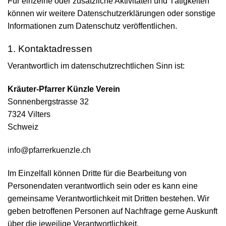
Für einzelne oder zusätzliche Aktivitäten und Tätigkeiten
können wir weitere Daten­schutzer­klärungen oder sonstige
Informationen zum Daten­schutz veröffentlichen.
1. Kontakt­adressen
Verantwortlich im daten­schutz­rechtlichen Sinn ist:
Kräuter-Pfarrer Künzle Verein
Sonnenbergstrasse 32
7324 Vilters
Schweiz
info@pfarrerkuenzle.ch
Im Einzel­fall können Dritte für die Bearbeitung von
Personen­daten verantwortlich sein oder es kann eine
gemeinsame Verant­wortlich­keit mit Dritten bestehen. Wir
geben betroffenen Personen auf Nach­frage gerne Auskunft
über die jeweilige Verant­wort­lich­keit.