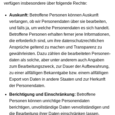
verfügen insbesondere über folgende Rechte:
Auskunft:
Betroffene Personen können Auskunft
verlangen, ob wir Personen­daten über sie bearbeiten,
und falls ja, um welche Personen­daten es sich handelt.
Betroffene Personen erhalten ferner jene Infor­mationen,
die erforder­lich sind, um ihre daten­schutz­rechtlichen
Ansprüche geltend zu machen und Trans­parenz zu
gewähr­leisten. Dazu zählen die bearbeiteten Personen­
daten als solche, aber unter anderem auch Angaben
zum Bearbeitungs­zweck, zur Dauer der Auf­bewahrung,
zu einer all­fälligen Bekannt­gabe bzw. einem all­fälligen
Export von Daten in andere Staaten und zur Herkunft
der Personen­daten.
Berichtigung und Einschränkung:
Betroffene
Personen können unrichtige Personen­daten
berichtigen, unvoll­ständige Daten vervoll­ständigen und
die Bear­beitung ihrer Daten ein­schränken lassen.