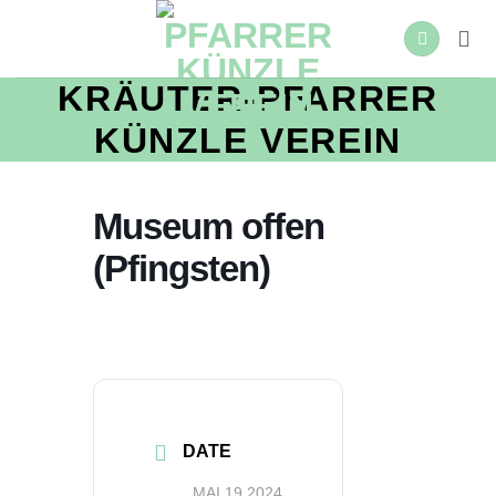
Zum
Inhalt
springen
KRÄUTER-PFARRER
KÜNZLE VEREIN
Museum offen
(Pfingsten)
DATE
MAI 19 2024