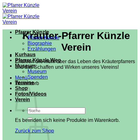
Zum
Inhalt
springen
Pfarrer Künzle
Kräuter-Pfarrer Künzle
Pfarrer Künzle
Biographie
Verein
Erzählungen
Kurhaus
Pfarrer Künzle Weg
Erfahren Sie mehr über das Leben des Kräuterpfarrers
Museum
und das Schaffen und Wirken unseres Vereins!
Museum
Spenden
Menü
Termine
Warenkorb
Shop
Fotos/Videos
Verein
Suchen
nach:
Es befinden sich keine Produkte im Warenkorb.
Zurück zum Shop