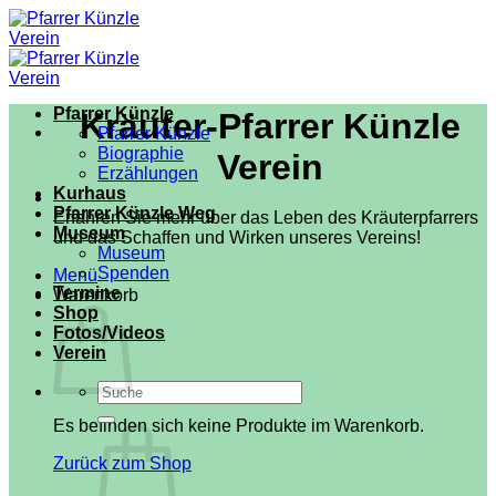
Zum
Inhalt
springen
Pfarrer Künzle
Kräuter-Pfarrer Künzle
Pfarrer Künzle
Biographie
Verein
Erzählungen
Kurhaus
Pfarrer Künzle Weg
Erfahren Sie mehr über das Leben des Kräuterpfarrers
Museum
und das Schaffen und Wirken unseres Vereins!
Museum
Spenden
Menü
Termine
Warenkorb
Shop
Fotos/Videos
Verein
Suchen
nach:
Es befinden sich keine Produkte im Warenkorb.
Zurück zum Shop