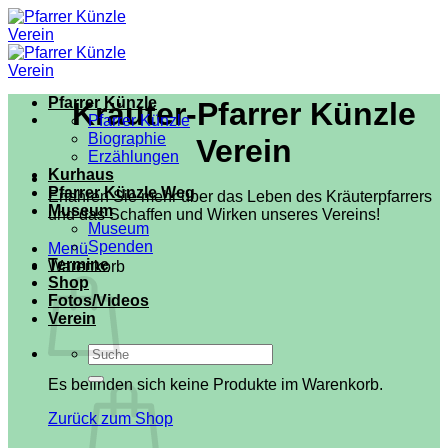
Zum
Inhalt
springen
Pfarrer Künzle
Kräuter-Pfarrer Künzle
Pfarrer Künzle
Biographie
Verein
Erzählungen
Kurhaus
Pfarrer Künzle Weg
Erfahren Sie mehr über das Leben des Kräuterpfarrers
Museum
und das Schaffen und Wirken unseres Vereins!
Museum
Spenden
Menü
Termine
Warenkorb
Shop
Fotos/Videos
Verein
Suchen
nach:
Es befinden sich keine Produkte im Warenkorb.
Zurück zum Shop